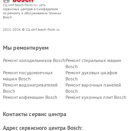
СЦ smf.bosch-fixim.ru - сеть
сервисных центров в Симферополе
по ремонту и обслуживанию техники
Bosch
2021-2026 © СЦ smf.bosch-fixim.ru
Мы ремонтируем
Ремонт холодильников Bosch
Ремонт стиральных машин
Bosch
Ремонт посудомоечных
Ремонт духовых шкафов
машин Bosch
Bosch
Ремонт водонагревателей
Ремонт варочных панелей
Bosch
Bosch
Ремонт кофемашин Bosch
Ремонт кухонных плит Bosch
Ремонт микроволновых
Ремонт парогенераторов
печей Bosch
Bosch
Контакты сервис центра
Ремонт сушильных автоматов
Ремонт морозильных камер
Bosch
Bosch
Адрес сервисного центра Bosch: