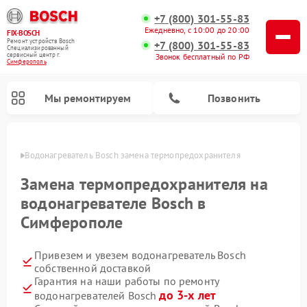
+7 (800) 301-55-83
Ежедневно, с 10:00 до 20:00
FIX-BOSCH
Ремонт устройств Bosch
+7 (800) 301-55-83
Специализированный
cервисный центр г.
Звонок бесплатный по РФ
Симферополь
Мы ремонтируем
Позвонить
ополе
Водонагреватель Bosch замена термопредохранителя
Замена термопредохранителя на
водонагревателе Bosch в
Симферополе
Привезем и увезем водонагреватель Bosch
собственной доставкой
Гарантия на наши работы по ремонту
Ремонт посудомоечных машин Bosch
Ремонт варочных панелей Bosch
Ремонт морозильных камер Bosch
Ремонт стиральных машин Bosch
Ремонт микроволновых печей Bosch
Ремонт сушильных автоматов Bosch
Ремонт сушильных машин Bosch
до 3-х лет
водонагревателей Bosch