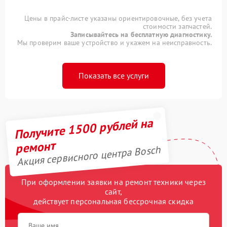
Цены в прайс-листе указаны ориентировочные, без учета
стоимости запчастей.
Записывайтесь на бесплатную диагностику.
Мы проверим ваше устройство и укажем на неисправность.
Показать все услуги
Получите 1500 рублей на
ремонт
Акция сервисного центра Bosch
При оформлении заявки на ремонт техники через
сайт,
действует персональная бессрочная скидка