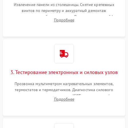
Извлечение панели из столешницы. Снятие крепежных
винтов по периметру и аккуратный демонтаж
стеклокерамической поверхности. Отсоединение шлейфов
Подробнее
сенсорного блока для доступа к силовым платам, катушкам
или ТЭНам.
3. Тестирование электронных и силовых узлов
Прозвонка мультиметром нагревательных элементов,
термостатов и термодатчиков. Диагностика силового
модуля, реле, диодных мостов и IGBT-транзисторов (для
Подробнее
индукции). Проверка кранов и газ-контроля (для газовых
панелей).