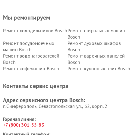
Мы ремонтируем
Ремонт холодильников Bosch
Ремонт стиральных машин
Bosch
Ремонт посудомоечных
Ремонт духовых шкафов
машин Bosch
Bosch
Ремонт водонагревателей
Ремонт варочных панелей
Bosch
Bosch
Ремонт кофемашин Bosch
Ремонт кухонных плит Bosch
Ремонт микроволновых
Ремонт парогенераторов
печей Bosch
Bosch
Контакты сервис центра
Ремонт сушильных автоматов
Ремонт морозильных камер
Bosch
Bosch
Адрес сервисного центра Bosch:
г. Симферополь, Севастопольская ул., 62, корп. 2
Горячая линия:
+7 (800) 301-55-83
Контактный телефон: