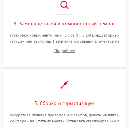
4. Замена деталей и компонентный ремонт
Установка новых ленточных ТЭНов (Hi-Light), индукторных
катушек или термопар. Перепайка сгоревших элементов на
плате управления, восстановление токопроводящих
Подробнее
дорожек. Очистка контактов и замена поврежденной
проводки.
5. Сборка и герметизация
Аккуратная укладка проводов и шлейфов, фиксация плат и
конфорок на штатных местах. Установка стеклокерамики с
проверкой равномерности зазоров. Нанесение