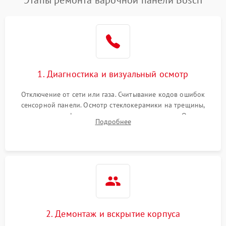
Этапы ремонта варочной панели Bosch
1. Диагностика и визуальный осмотр
Отключение от сети или газа. Считывание кодов ошибок
сенсорной панели. Осмотр стеклокерамики на трещины,
проверка конфорок на равномерность нагрева. Опрос
Подробнее
клиента о симптомах (не включается, не видит посуду,
щелкает).
2. Демонтаж и вскрытие корпуса