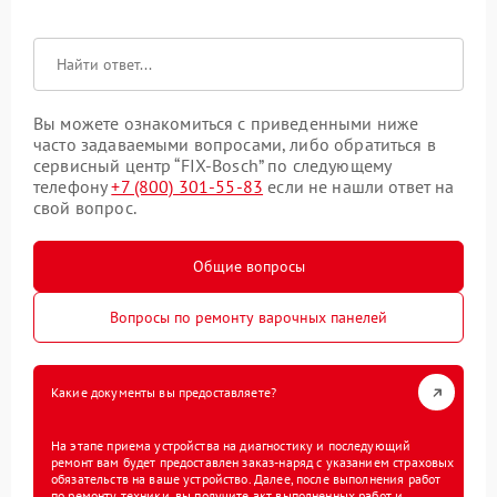
Вы можете ознакомиться с приведенными ниже
часто задаваемыми вопросами, либо обратиться в
сервисный центр “FIX-Bosch” по следующему
телефону
+7 (800) 301-55-83
если не нашли ответ на
свой вопрос.
Общие вопросы
Вопросы по ремонту варочных панелей
Какие документы вы предоставляете?
На этапе приема устройства на диагностику и последующий
ремонт вам будет предоставлен заказ-наряд с указанием страховых
обязательств на ваше устройство. Далее, после выполнения работ
по ремонту техники, вы получите акт выполненных работ и