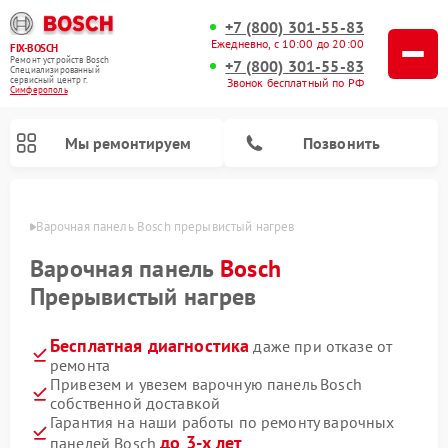
+7 (800) 301-55-83
Ежедневно, с 10:00 до 20:00
FIX-BOSCH
Ремонт устройств Bosch
+7 (800) 301-55-83
Специализированный
cервисный центр г.
Звонок бесплатный по РФ
Симферополь
Мы ремонтируем
Позвонить
ополе
Варочная панель Bosch прерывистый нагрев
Варочная панель
Bosch
Прерывистый нагрев
Бесплатная диагностика
даже при отказе от
ремонта
Привезем и увезем варочную панель Bosch
собственной доставкой
Ремонт посудомоечных машин Bosch
Ремонт водонагревателей Bosch
Ремонт морозильных камер Bosch
Ремонт стиральных машин Bosch
Ремонт микроволновых печей Bosch
Ремонт сушильных автоматов Bosch
Ремонт сушильных машин Bosch
Гарантия на наши работы по ремонту варочных
до 3-х лет
панелей Bosch