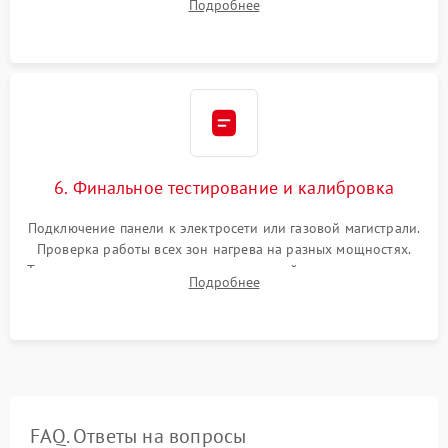
Подробнее
термостойкого герметика или укладка уплотнительной
ленты по контуру.
6. Финальное тестирование и калибровка
Подключение панели к электросети или газовой магистрали.
Проверка работы всех зон нагрева на разных мощностях.
Тестирование сенсорного управления, таймера, индикаторов
Подробнее
остаточного тепла и систем защиты от перегрева.
FAQ. Ответы на вопросы