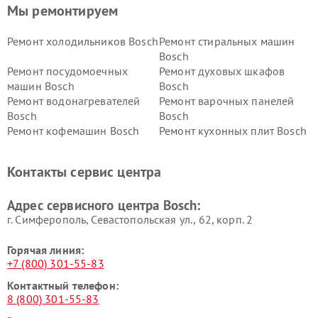
Мы ремонтируем
Ремонт холодильников Bosch
Ремонт стиральных машин
Bosch
Ремонт посудомоечных
Ремонт духовых шкафов
машин Bosch
Bosch
Ремонт водонагревателей
Ремонт варочных панелей
Bosch
Bosch
Ремонт кофемашин Bosch
Ремонт кухонных плит Bosch
Ремонт микроволновых
Ремонт парогенераторов
печей Bosch
Bosch
Контакты сервис центра
Ремонт сушильных автоматов
Ремонт морозильных камер
Bosch
Bosch
Адрес сервисного центра Bosch:
г. Симферополь, Севастопольская ул., 62, корп. 2
Горячая линия:
+7 (800) 301-55-83
Контактный телефон:
8 (800) 301-55-83