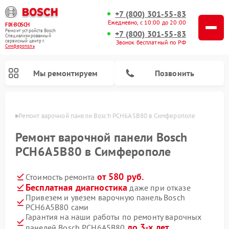
+7 (800) 301-55-83
Ежедневно, с 10:00 до 20:00
FIX-BOSCH
Ремонт устройств Bosch
+7 (800) 301-55-83
Специализированный
cервисный центр г.
Звонок бесплатный по РФ
Симферополь
Мы ремонтируем
Позвонить
ополе
Ремонт варочной панели Bosch PCH6A5B80 в Симферополе
Ремонт варочной панели Bosch
PCH6A5B80 в Симферополе
от 580 руб.
Стоимость ремонта
Бесплатная диагностика
даже при отказе
Привезем и увезем варочную панель Bosch
PCH6A5B80 сами
Ремонт посудомоечных машин Bosch
Ремонт водонагревателей Bosch
Ремонт морозильных камер Bosch
Ремонт стиральных машин Bosch
Ремонт микроволновых печей Bosch
Ремонт сушильных автоматов Bosch
Ремонт сушильных машин Bosch
Гарантия на наши работы по ремонту варочных
до 3-х лет
панелей Bosch PCH6A5B80