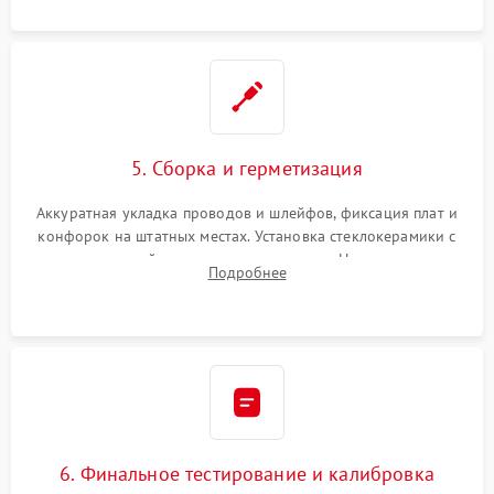
проводки.
5. Сборка и герметизация
Аккуратная укладка проводов и шлейфов, фиксация плат и
конфорок на штатных местах. Установка стеклокерамики с
проверкой равномерности зазоров. Нанесение
Подробнее
термостойкого герметика или укладка уплотнительной
ленты по контуру.
6. Финальное тестирование и калибровка