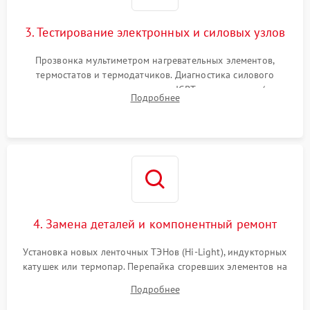
3. Тестирование электронных и силовых узлов
Прозвонка мультиметром нагревательных элементов,
термостатов и термодатчиков. Диагностика силового
модуля, реле, диодных мостов и IGBT-транзисторов (для
Подробнее
индукции). Проверка кранов и газ-контроля (для газовых
панелей).
4. Замена деталей и компонентный ремонт
Установка новых ленточных ТЭНов (Hi-Light), индукторных
катушек или термопар. Перепайка сгоревших элементов на
плате управления, восстановление токопроводящих
Подробнее
дорожек. Очистка контактов и замена поврежденной