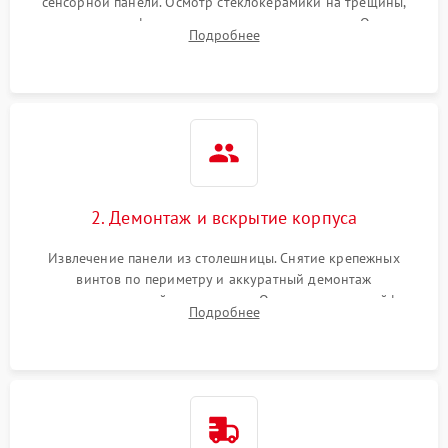
сенсорной панели. Осмотр стеклокерамики на трещины,
проверка конфорок на равномерность нагрева. Опрос
Подробнее
клиента о симптомах (не включается, не видит посуду,
щелкает).
2. Демонтаж и вскрытие корпуса
Извлечение панели из столешницы. Снятие крепежных
винтов по периметру и аккуратный демонтаж
стеклокерамической поверхности. Отсоединение шлейфов
Подробнее
сенсорного блока для доступа к силовым платам, катушкам
или ТЭНам.