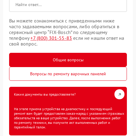
Вы можете ознакомиться с приведенными ниже
часто задаваемыми вопросами, либо обратиться в
сервисный центр “FIX-Bosch” по следующему
телефону
+7 (800) 301-55-83
если не нашли ответ на
свой вопрос.
Общие вопросы
Вопросы по ремонту варочных панелей
Какие документы вы предоставляете?
На этапе приема устройства на диагностику и последующий
ремонт вам будет предоставлен заказ-наряд с указанием страховых
обязательств на ваше устройство. Далее, после выполнения работ
по ремонту техники, вы получите акт выполненных работ и
гарантийный талон.