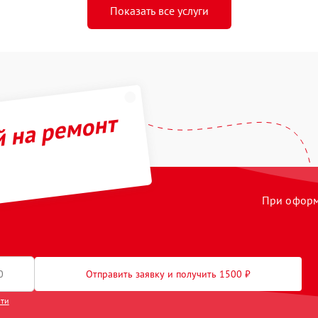
Показать все услуги
й на ремонт
При оформл
Отправить заявку и получить 1500 ₽
сти