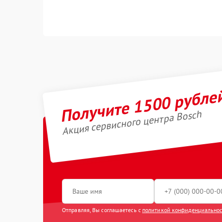
Получите 1500 рубле
Акция сервисного центра Bosch
Отправляя, Вы соглашаетесь с
политикой конфиденциально