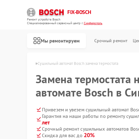
FIX-BOSCH
Ремонт устройств Bosch
Специализированный cервисный центр г.
Симферополь
Мы ремонтируем
Срочный ремонт
Це
osch в Симферополе
Сушильный автомат Bosch замена термостата
Замена термостата 
автомате Bosch в С
Привезем и увезем сушильный автомат Bos
Гарантия на наши работы по ремонту суши
лет
Срочный ремонт сушильных автоматов Bosc
20%
Скидка для вас до
Ремонт стиральных машин Bosch
Ремонт посудомоечных машин Bosch
Ремонт духовых шкафов Bosch
Ремонт водонагревателей Bosch
Ремонт варочных панелей Bosch
Ремонт микроволновых печей Bosch
Ремонт парогенераторов Bosch
Ремонт морозильных камер Bosch
Ремонт сушильных машин Bosch