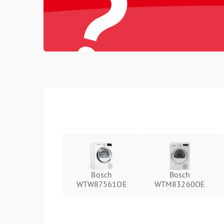
?
Bosch
Bosch
WTW87561OE
WTM83260OE