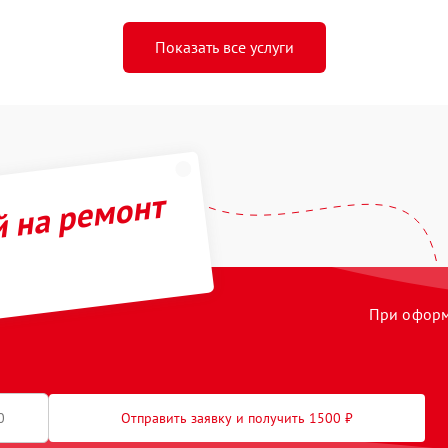
Показать все услуги
й на ремонт
При оформл
Отправить заявку и получить 1500 ₽