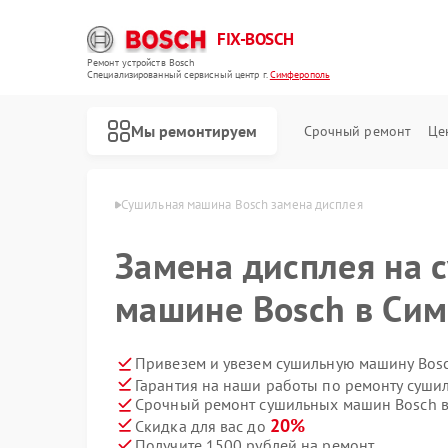
FIX-BOSCH
Ремонт устройств Bosch
Специализированный cервисный центр г.
Симферополь
Мы ремонтируем
Срочный ремонт
Це
osch в Симферополе
Сушильная машина Bosch замена дисплея
Замена дисплея на 
машине Bosch в Си
Привезем и увезем сушильную машину Bosc
Гарантия на наши работы по ремонту суш
Срочный ремонт сушильных машин Bosch в
20%
Скидка для вас до
Получите 1500 рублей на ремонт
Ремонт стиральных машин Bosch
Ремонт посудомоечных машин Bosch
Ремонт духовых шкафов Bosch
Ремонт водонагревателей Bosch
Ремонт варочных панелей Bosch
Ремонт микроволновых печей Bosch
Ремонт парогенераторов Bosch
Ремонт сушильных автоматов Bosch
Ремонт морозильных камер Bosch