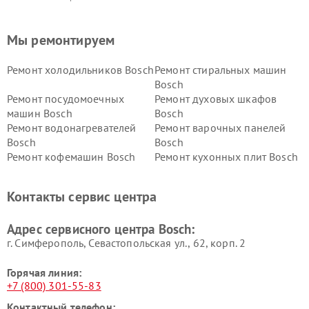
Мы ремонтируем
Ремонт холодильников Bosch
Ремонт стиральных машин
Bosch
Ремонт посудомоечных
Ремонт духовых шкафов
машин Bosch
Bosch
Ремонт водонагревателей
Ремонт варочных панелей
Bosch
Bosch
Ремонт кофемашин Bosch
Ремонт кухонных плит Bosch
Ремонт микроволновых
Ремонт парогенераторов
печей Bosch
Bosch
Контакты сервис центра
Ремонт сушильных автоматов
Ремонт морозильных камер
Bosch
Bosch
Адрес сервисного центра Bosch:
г. Симферополь, Севастопольская ул., 62, корп. 2
Горячая линия:
+7 (800) 301-55-83
Контактный телефон: