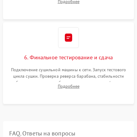
Подробнее
модулю управления. Монтаж корпусных панелей, люка и
верхней крышки устройства.
6. Финальное тестирование и сдача
Подключение сушильной машины к сети. Запуск тестового
цикла сушки. Проверка реверса барабана, стабильности
набора температуры, работы дренажного насоса (откачка
Подробнее
конденсата) и отсутствия посторонних скрипов, стуков или
вибраций.
FAQ. Ответы на вопросы