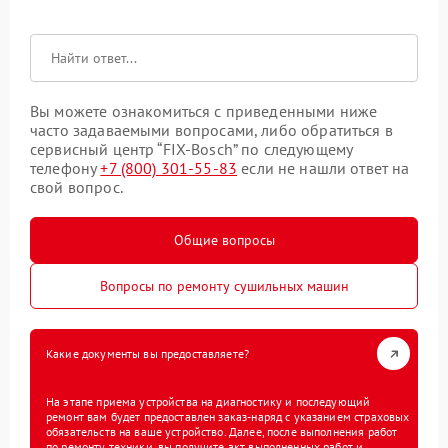
Вы можете ознакомиться с приведенными ниже
часто задаваемыми вопросами, либо обратиться в
сервисный центр “FIX-Bosch” по следующему
телефону
+7 (800) 301-55-83
если не нашли ответ на
свой вопрос.
Общие вопросы
Вопросы по ремонту сушильных машин
Какие документы вы предоставляете?
На этапе приема устройства на диагностику и последующий
ремонт вам будет предоставлен заказ-наряд с указанием страховых
обязательств на ваше устройство. Далее, после выполнения работ
по ремонту техники, вы получите акт выполненных работ и