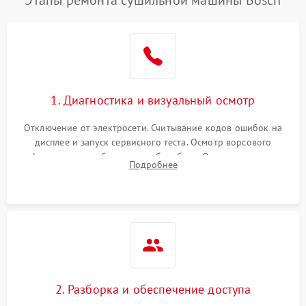
Этапы ремонта сушильной машины Bosch
1. Диагностика и визуальный осмотр
Отключение от электросети. Считывание кодов ошибок на
дисплее и запуск сервисного теста. Осмотр ворсового
фильтра, теплообменника и барабана. Опрос клиента о
Подробнее
неисправностях (не сушит, не крутит барабан, сильно шумит
или выдает ошибку).
2. Разборка и обеспечение доступа