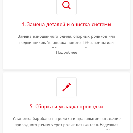
4. Замена деталей и очистка системы
Замена изношенного ремня, опорных роликов или
подшипников. Установка нового ТЭНа, помпы или
термодатчиков. Обязательная глубокая очистка
Подробнее
конденсатора, крыльчатки вентилятора и воздуховодов от
ворса. Восстановление платы управления.
5. Сборка и укладка проводки
Установка барабана на ролики и правильное натяжение
приводного ремня через ролик натяжителя. Надежная
фиксация всех узлов, подключение клемм и шлейфов к