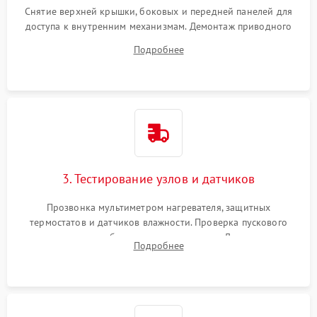
Снятие верхней крышки, боковых и передней панелей для
доступа к внутренним механизмам. Демонтаж приводного
ремня, панели управления и защитных кожухов.
Подробнее
Обеспечение свободного доступа к ТЭНу, компрессору,
двигателю и дренажной помпе.
3. Тестирование узлов и датчиков
Прозвонка мультиметром нагревателя, защитных
термостатов и датчиков влажности. Проверка пускового
конденсатора, обмоток мотора и помпы. Для машин с
Подробнее
тепловым насосом — диагностика работы компрессора и
оценка циркуляции хладагента.