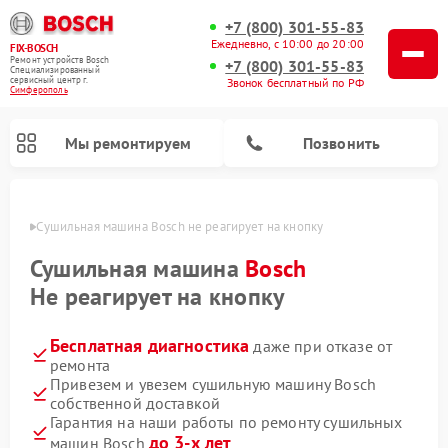
+7 (800) 301-55-83
Ежедневно, с 10:00 до 20:00
FIX-BOSCH
Ремонт устройств Bosch
+7 (800) 301-55-83
Специализированный
cервисный центр г.
Звонок бесплатный по РФ
Симферополь
Мы ремонтируем
Позвонить
ополе
Сушильная машина Bosch не реагирует на кнопку
Сушильная машина
Bosch
Не реагирует на кнопку
Бесплатная диагностика
даже при отказе от
ремонта
Привезем и увезем сушильную машину Bosch
собственной доставкой
Ремонт посудомоечных машин Bosch
Ремонт водонагревателей Bosch
Ремонт микроволновых печей Bosch
Ремонт сушильных автоматов Bosch
Ремонт стиральных машин Bosch
Ремонт варочных панелей Bosch
Ремонт морозильных камер Bosch
Гарантия на наши работы по ремонту сушильных
до 3-х лет
машин Bosch