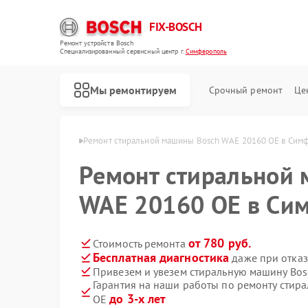
FIX-BOSCH
Ремонт устройств Bosch
Специализированный cервисный центр г.
Симферополь
Мы ремонтируем
Срочный ремонт
Це
osch в Симферополе
Ремонт стиральной машины Bosch WAE 20160 OE в Сим
Ремонт стиральной
WAE 20160 OE в Си
от 780 руб.
Стоимость ремонта
Бесплатная диагностика
даже при отказ
Привезем и увезем стиральную машину Bo
Гарантия на наши работы по ремонту стир
до 3-х лет
OE
Ремонт посудомоечных машин Bosch
Ремонт духовых шкафов Bosch
Ремонт водонагревателей Bosch
Ремонт варочных панелей Bosch
Ремонт микроволновых печей Bosch
Ремонт парогенераторов Bosch
Ремонт сушильных автоматов Bosch
Ремонт морозильных камер Bosch
Ремонт сушильных машин Bosch