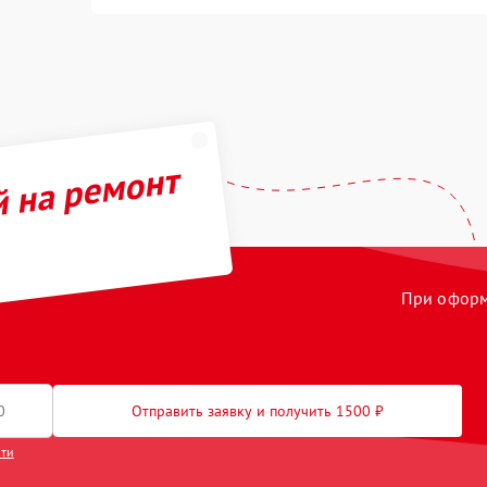
й на ремонт
При оформл
Отправить заявку и получить 1500 ₽
сти