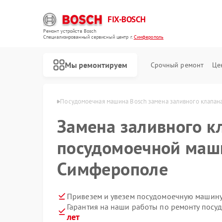
FIX-BOSCH
Ремонт устройств Bosch
Специализированный cервисный центр г.
Симферополь
Мы ремонтируем
Срочный ремонт
Це
osch в Симферополе
Посудомоечная машина Bosch замена заливного клапан
Замена заливного к
посудомоечной маши
Симферополе
Привезем и увезем посудомоечную машину
Гарантия на наши работы по ремонту пос
лет
Ремонт стиральных машин Bosch
Ремонт духовых шкафов Bosch
Ремонт водонагревателей Bosch
Ремонт варочных панелей Bosch
Ремонт микроволновых печей Bosch
Ремонт парогенераторов Bosch
Ремонт сушильных автоматов Bosch
Ремонт морозильных камер Bosch
Ремонт сушильных машин Bosch