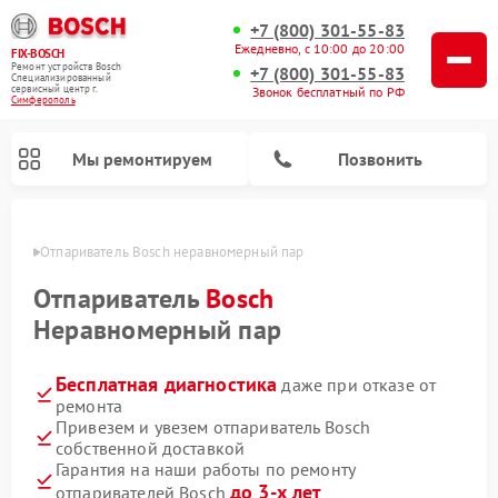
+7 (800) 301-55-83
Ежедневно, с 10:00 до 20:00
FIX-BOSCH
Ремонт устройств Bosch
+7 (800) 301-55-83
Специализированный
cервисный центр г.
Звонок бесплатный по РФ
Симферополь
Мы ремонтируем
Позвонить
ополе
Отпариватель Bosch неравномерный пар
Отпариватель
Bosch
Неравномерный пар
Бесплатная диагностика
даже при отказе от
ремонта
Привезем и увезем отпариватель Bosch
собственной доставкой
Ремонт посудомоечных машин Bosch
Ремонт водонагревателей Bosch
Ремонт микроволновых печей Bosch
Ремонт сушильных автоматов Bosch
Ремонт стиральных машин Bosch
Ремонт варочных панелей Bosch
Ремонт морозильных камер Bosch
Ремонт сушильных машин Bosch
Гарантия на наши работы по ремонту
до 3-х лет
отпаривателей Bosch