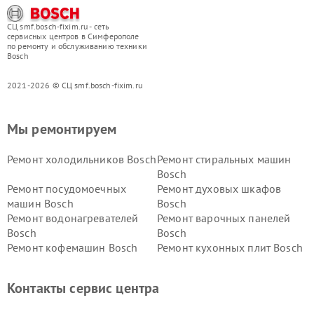
СЦ smf.bosch-fixim.ru - сеть
сервисных центров в Симферополе
по ремонту и обслуживанию техники
Bosch
2021-2026 © СЦ smf.bosch-fixim.ru
Мы ремонтируем
Ремонт холодильников Bosch
Ремонт стиральных машин
Bosch
Ремонт посудомоечных
Ремонт духовых шкафов
машин Bosch
Bosch
Ремонт водонагревателей
Ремонт варочных панелей
Bosch
Bosch
Ремонт кофемашин Bosch
Ремонт кухонных плит Bosch
Ремонт микроволновых
Ремонт парогенераторов
печей Bosch
Bosch
Контакты сервис центра
Ремонт сушильных автоматов
Ремонт морозильных камер
Bosch
Bosch