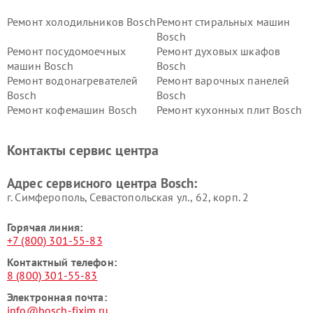
Ремонт холодильников Bosch
Ремонт стиральных машин
Bosch
Ремонт посудомоечных
Ремонт духовых шкафов
машин Bosch
Bosch
Ремонт водонагревателей
Ремонт варочных панелей
Bosch
Bosch
Ремонт кофемашин Bosch
Ремонт кухонных плит Bosch
Ремонт микроволновых
Ремонт парогенераторов
печей Bosch
Bosch
Контакты сервис центра
Ремонт сушильных автоматов
Ремонт морозильных камер
Bosch
Bosch
Адрес сервисного центра Bosch:
г. Симферополь, Севастопольская ул., 62, корп. 2
Горячая линия:
+7 (800) 301-55-83
Контактный телефон:
8 (800) 301-55-83
Электронная почта:
info@bosch-fixim.ru