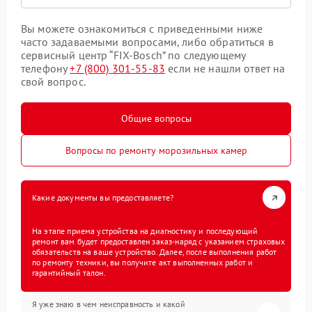
Вы можете ознакомиться с приведенными ниже
часто задаваемыми вопросами, либо обратиться в
сервисный центр “FIX-Bosch” по следующему
телефону
+7 (800) 301-55-83
если не нашли ответ на
свой вопрос.
Общие вопросы
Вопросы по ремонту морозильных камер
Какие документы вы предоставляете?
На этапе приема устройства на диагностику и последующий
ремонт вам будет предоставлен заказ-наряд с указанием страховых
обязательств на ваше устройство. Далее, после выполнения работ
по ремонту техники, вы получите акт выполненных работ и
гарантийный талон.
Я уже знаю в чем неисправность и какой