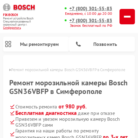
+7 (800) 301-55-83
Ежедневно, с 10:00 до 20:00
FIX-BOSCH
Ремонт устройств Bosch
+7 (800) 301-55-83
Специализированный
cервисный центр г.
Звонок бесплатный по РФ
Симферополь
Мы ремонтируем
Позвонить
ополе
Ремонт морозильной камеры Bosch GSN36VBFP в Симферополе
Ремонт морозильной камеры Bosch
GSN36VBFP в Симферополе
от 980 руб.
Стоимость ремонта
Бесплатная диагностика
даже при отказе
Привезем и увезем морозильную камеру Bosch
GSN36VBFP сами
Ремонт посудомоечных машин Bosch
Ремонт водонагревателей Bosch
Ремонт микроволновых печей Bosch
Ремонт сушильных автоматов Bosch
Ремонт стиральных машин Bosch
Ремонт варочных панелей Bosch
Ремонт сушильных машин Bosch
Гарантия на наши работы по ремонту
до 3-х лет
морозильных камер Bosch GSN36VBFP