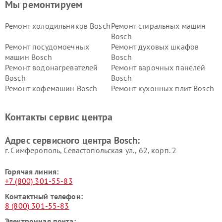
Мы ремонтируем
Ремонт холодильников Bosch
Ремонт стиральных машин
Bosch
Ремонт посудомоечных
Ремонт духовых шкафов
машин Bosch
Bosch
Ремонт водонагревателей
Ремонт варочных панелей
Bosch
Bosch
Ремонт кофемашин Bosch
Ремонт кухонных плит Bosch
Ремонт микроволновых
Ремонт парогенераторов
печей Bosch
Bosch
Контакты сервис центра
Ремонт сушильных автоматов
Ремонт морозильных камер
Bosch
Bosch
Адрес сервисного центра Bosch:
г. Симферополь, Севастопольская ул., 62, корп. 2
Горячая линия:
+7 (800) 301-55-83
Контактный телефон:
8 (800) 301-55-83
Электронная почта: