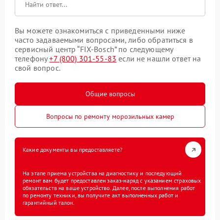
Вы можете ознакомиться с приведенными ниже
часто задаваемыми вопросами, либо обратиться в
сервисный центр “FIX-Bosch” по следующему
телефону
+7 (800) 301-55-83
если не нашли ответ на
свой вопрос.
Общие вопросы
Вопросы по ремонту морозильных камер
Какие документы вы предоставляете?
На этапе приема устройства на диагностику и последующий
ремонт вам будет предоставлен заказ-наряд с указанием страховых
обязательств на ваше устройство. Далее, после выполнения работ
по ремонту техники, вы получите акт выполненных работ и
гарантийный талон.