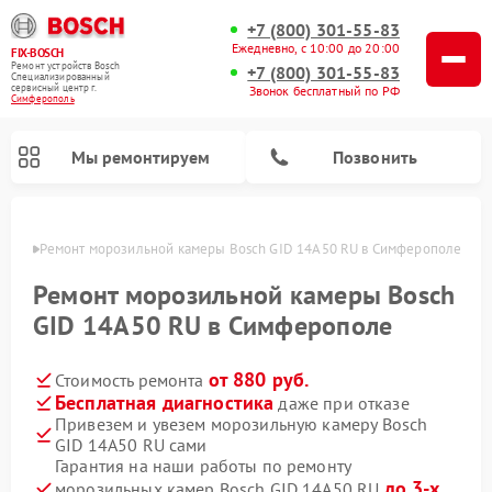
+7 (800) 301-55-83
Ежедневно, с 10:00 до 20:00
FIX-BOSCH
Ремонт устройств Bosch
+7 (800) 301-55-83
Специализированный
cервисный центр г.
Звонок бесплатный по РФ
Симферополь
Мы ремонтируем
Позвонить
ополе
Ремонт морозильной камеры Bosch GID 14A50 RU в Симферополе
Ремонт морозильной камеры Bosch
GID 14A50 RU в Симферополе
от 880 руб.
Стоимость ремонта
Бесплатная диагностика
даже при отказе
Привезем и увезем морозильную камеру Bosch
GID 14A50 RU сами
Ремонт посудомоечных машин Bosch
Ремонт водонагревателей Bosch
Ремонт микроволновых печей Bosch
Ремонт сушильных автоматов Bosch
Ремонт стиральных машин Bosch
Ремонт варочных панелей Bosch
Ремонт сушильных машин Bosch
Гарантия на наши работы по ремонту
до 3-х
морозильных камер Bosch GID 14A50 RU