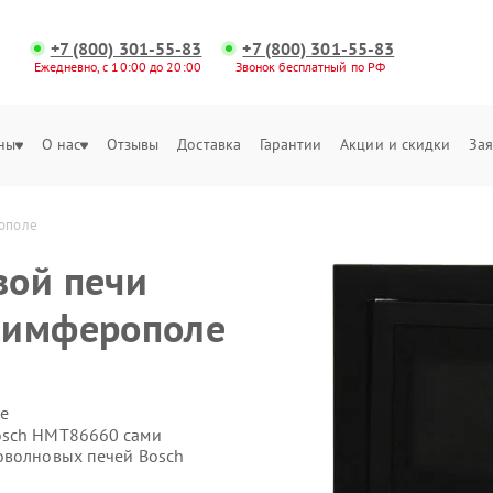
+7 (800) 301-55-83
+7 (800) 301-55-83
Ежедневно, с 10:00 до 20:00
Звонок бесплатный по РФ
ны
О нас
Отзывы
Доставка
Гарантии
Акции и скидки
Зая
рополе
вой печи
Симферополе
е
osch HMT86660 сами
оволновых печей Bosch