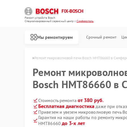
FIX-BOSCH
Ремонт устройств Bosch
Специализированный cервисный центр г.
Симферополь
Мы ремонтируем
Срочный ремонт
Це
osch в Симферополе
Ремонт микроволновой печи Bosch HMT86660 в Симфе
Ремонт микроволно
Bosch HMT86660 в 
от 380 руб.
Стоимость ремонта
Бесплатная диагностика
даже при отказ
Привезем и увезем микроволновую печь B
Гарантия на наши работы по ремонту микр
до 3-х лет
HMT86660
Ремонт стиральных машин Bosch
Ремонт посудомоечных машин Bosch
Ремонт духовых шкафов Bosch
Ремонт водонагревателей Bosch
Ремонт варочных панелей Bosch
Ремонт парогенераторов Bosch
Ремонт сушильных автоматов Bosch
Ремонт морозильных камер Bosch
Ремонт сушильных машин Bosch