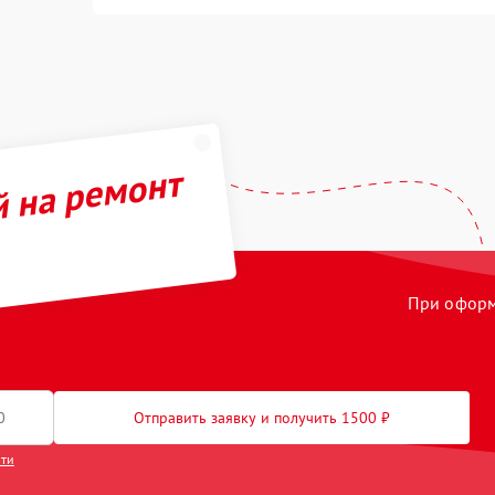
й на ремонт
При оформл
Отправить заявку и получить 1500 ₽
сти