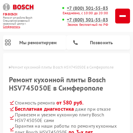
+7 (800) 301-55-83
Ежедневно, с 10:00 до 20:00
FIX-BOSCH
Ремонт устройств Bosch
+7 (800) 301-55-83
Специализированный
cервисный центр г.
Звонок бесплатный по РФ
Симферополь
Мы ремонтируем
Позвонить
ополе
Ремонт кухонной плиты Bosch HSV745050E в Симферополе
Ремонт кухонной плиты Bosch
HSV745050E в Симферополе
от 580 руб.
Стоимость ремонта
Бесплатная диагностика
даже при отказе
Привезем и увезем кухонную плиту Bosch
HSV745050E сами
Ремонт посудомоечных машин Bosch
Ремонт водонагревателей Bosch
Ремонт морозильных камер Bosch
Ремонт стиральных машин Bosch
Ремонт варочных панелей Bosch
Ремонт микроволновых печей Bosch
Ремонт сушильных автоматов Bosch
Ремонт сушильных машин Bosch
Гарантия на наши работы по ремонту кухонных
до 3-х лет
плит Bosch HSV745050E