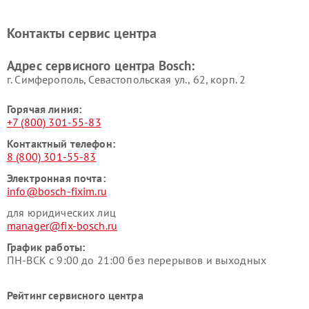
Ремонт микроволновых
Ремонт парогенераторов
печей Bosch
Bosch
Контакты сервис центра
Ремонт сушильных автоматов
Ремонт морозильных камер
Bosch
Bosch
Адрес сервисного центра Bosch:
г. Симферополь, Севастопольская ул., 62, корп. 2
Горячая линия:
+7 (800) 301-55-83
Контактный телефон:
8 (800) 301-55-83
Электронная почта:
info@bosch-fixim.ru
для юридических лиц
manager@fix-bosch.ru
График работы:
ПН-ВСК с 9:00 до 21:00 без перерывов и выходных
Рейтинг сервисного центра