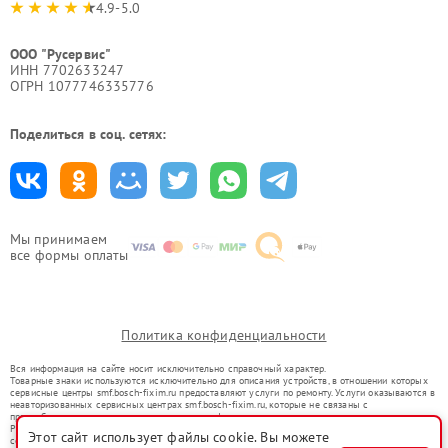
4.9-5.0
ООО "Русервис"
ИНН 7702633247
ОГРН 1077746335776
Поделиться в соц. сетях:
Мы принимаем
все формы оплаты
Политика конфиденциальности
Вся информация на сайте носит исключительно справочный характер.
Товарные знаки используются исключительно для описания устройств, в отношении которых
сервисные центры smf.bosch-fixim.ru предоставляют услуги по ремонту. Услуги оказываются в
неавторизованных сервисных центрах smf.bosch-fixim.ru, которые не связаны с
правообладателями товарных знаков или их официальными представителями.
Ремонт осуществляется для устройств, уже введенных в гражданский оборот в соответствии
Этот сайт использует файлы cookie. Вы можете
со статьей 1487 ГК РФ.