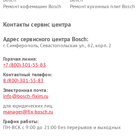
Ремонт кофемашин Bosch
Ремонт кухонных плит Bosch
Ремонт микроволновых
Ремонт парогенераторов
печей Bosch
Bosch
Контакты сервис центра
Ремонт сушильных автоматов
Ремонт морозильных камер
Bosch
Bosch
Адрес сервисного центра Bosch:
г. Симферополь, Севастопольская ул., 62, корп. 2
Горячая линия:
+7 (800) 301-55-83
Контактный телефон:
8 (800) 301-55-83
Электронная почта:
info@bosch-fixim.ru
для юридических лиц
manager@fix-bosch.ru
График работы:
ПН-ВСК с 9:00 до 21:00 без перерывов и выходных