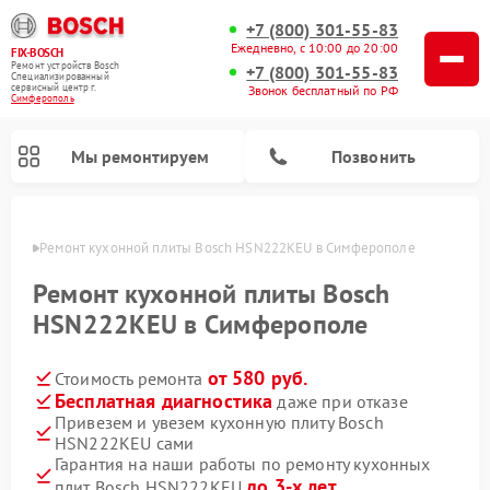
+7 (800) 301-55-83
Ежедневно, с 10:00 до 20:00
FIX-BOSCH
Ремонт устройств Bosch
+7 (800) 301-55-83
Специализированный
cервисный центр г.
Звонок бесплатный по РФ
Симферополь
Мы ремонтируем
Позвонить
ополе
Ремонт кухонной плиты Bosch HSN222KEU в Симферополе
Ремонт кухонной плиты Bosch
HSN222KEU в Симферополе
от 580 руб.
Стоимость ремонта
Бесплатная диагностика
даже при отказе
Привезем и увезем кухонную плиту Bosch
HSN222KEU сами
Ремонт посудомоечных машин Bosch
Ремонт водонагревателей Bosch
Ремонт морозильных камер Bosch
Ремонт стиральных машин Bosch
Ремонт варочных панелей Bosch
Ремонт микроволновых печей Bosch
Ремонт сушильных автоматов Bosch
Ремонт сушильных машин Bosch
Гарантия на наши работы по ремонту кухонных
до 3-х лет
плит Bosch HSN222KEU