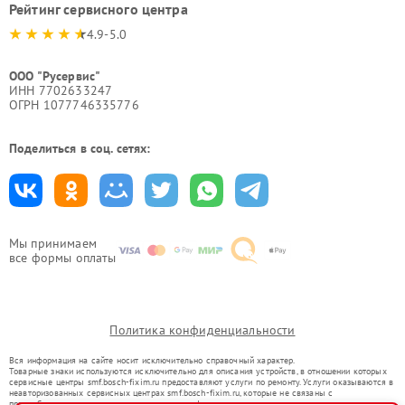
Рейтинг сервисного центра
4.9-5.0
ООО "Русервис"
ИНН 7702633247
ОГРН 1077746335776
Поделиться в соц. сетях:
Мы принимаем
все формы оплаты
Политика конфиденциальности
Вся информация на сайте носит исключительно справочный характер.
Товарные знаки используются исключительно для описания устройств, в отношении которых
сервисные центры smf.bosch-fixim.ru предоставляют услуги по ремонту. Услуги оказываются в
неавторизованных сервисных центрах smf.bosch-fixim.ru, которые не связаны с
правообладателями товарных знаков или их официальными представителями.