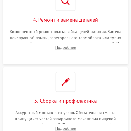
4. Ремонт и замена деталей
Компонентный ремонт платы, пайка цепей питания. Замена
неисправной помпы, перегоревшего термоблока или тупых
жерновов. Установка новых силиконовых уплотнителей (O-
Подробнее
ring) и тефлоновых трубок для надежного устранения
протечек.
5. Сборка и профилактика
Аккуратный монтаж всех узлов. Обязательная смазка
движущихся частей заварочного механизма пищевой
силиконовой смазкой. Проведение программной
Подробнее