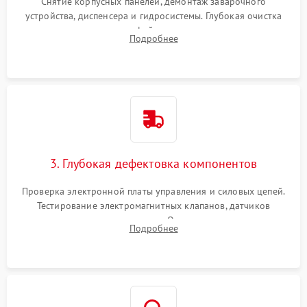
Снятие корпусных панелей, демонтаж заварочного
устройства, диспенсера и гидросистемы. Глубокая очистка
внутренних узлов от кофейных масел, жмыха и накипи.
Подробнее
Промывка дренажных каналов и фильтров с использованием
специализированной химии.
3. Глубокая дефектовка компонентов
Проверка электронной платы управления и силовых цепей.
Тестирование электромагнитных клапанов, датчиков
температуры и расходомера. Оценка степени износа
Подробнее
жерновов кофемолки, уплотнительных колец гидросистемы
и шестерней редуктора.