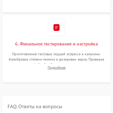
декальцинации и очистки системы от кофейных масел.
Надежная фиксация всех соединений.
6. Финальное тестирование и настройка
Приготовление тестовых порций эспрессо и капучино.
Калибровка степени помола и дозировки зерна. Проверка
плотности кофейной таблетки, температуры напитка и
Подробнее
качества молочной пены. Контроль отсутствия посторонних
шумов и протечек.
FAQ. Ответы на вопросы