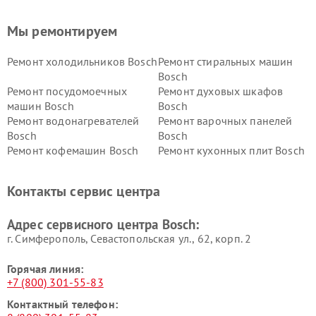
Мы ремонтируем
Ремонт холодильников Bosch
Ремонт стиральных машин
Bosch
Ремонт посудомоечных
Ремонт духовых шкафов
машин Bosch
Bosch
Ремонт водонагревателей
Ремонт варочных панелей
Bosch
Bosch
Ремонт кофемашин Bosch
Ремонт кухонных плит Bosch
Ремонт микроволновых
Ремонт парогенераторов
печей Bosch
Bosch
Контакты сервис центра
Ремонт сушильных автоматов
Ремонт морозильных камер
Bosch
Bosch
Адрес сервисного центра Bosch:
г. Симферополь, Севастопольская ул., 62, корп. 2
Горячая линия:
+7 (800) 301-55-83
Контактный телефон: