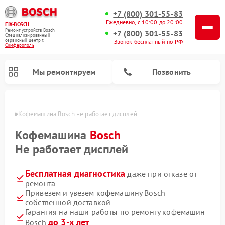
+7 (800) 301-55-83
Ежедневно, с 10:00 до 20:00
FIX-BOSCH
Ремонт устройств Bosch
+7 (800) 301-55-83
Специализированный
cервисный центр г.
Звонок бесплатный по РФ
Симферополь
Мы ремонтируем
Позвонить
ополе
Кофемашина Bosch не работает дисплей
Кофемашина
Bosch
Не работает дисплей
Бесплатная диагностика
даже при отказе от
ремонта
Привезем и увезем кофемашину Bosch
собственной доставкой
Ремонт посудомоечных машин Bosch
Ремонт водонагревателей Bosch
Ремонт морозильных камер Bosch
Ремонт стиральных машин Bosch
Ремонт варочных панелей Bosch
Ремонт микроволновых печей Bosch
Ремонт сушильных автоматов Bosch
Ремонт сушильных машин Bosch
Гарантия на наши работы по ремонту кофемашин
до 3-х лет
Bosch