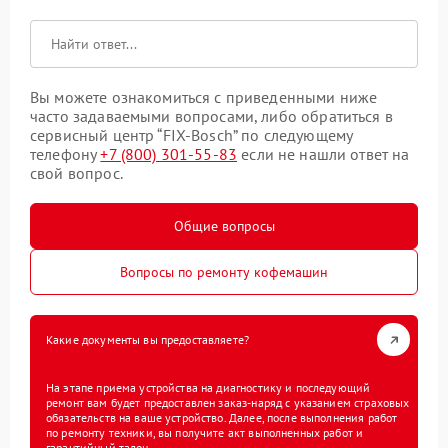
Вы можете ознакомиться с приведенными ниже
часто задаваемыми вопросами, либо обратиться в
сервисный центр “FIX-Bosch” по следующему
телефону
+7 (800) 301-55-83
если не нашли ответ на
свой вопрос.
Общие вопросы
Вопросы по ремонту кофемашин
Какие документы вы предоставляете?
На этапе приема устройства на диагностику и последующий
ремонт вам будет предоставлен заказ-наряд с указанием страховых
обязательств на ваше устройство. Далее, после выполнения работ
по ремонту техники, вы получите акт выполненных работ и
гарантийный талон.