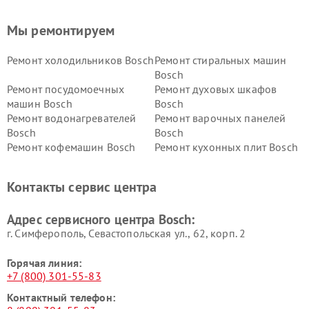
Мы ремонтируем
Ремонт холодильников Bosch
Ремонт стиральных машин
Bosch
Ремонт посудомоечных
Ремонт духовых шкафов
машин Bosch
Bosch
Ремонт водонагревателей
Ремонт варочных панелей
Bosch
Bosch
Ремонт кофемашин Bosch
Ремонт кухонных плит Bosch
Ремонт микроволновых
Ремонт парогенераторов
печей Bosch
Bosch
Контакты сервис центра
Ремонт сушильных автоматов
Ремонт морозильных камер
Bosch
Bosch
Адрес сервисного центра Bosch:
г. Симферополь, Севастопольская ул., 62, корп. 2
Горячая линия:
+7 (800) 301-55-83
Контактный телефон: