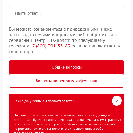
Вы можете ознакомиться с приведенными ниже
часто задаваемыми вопросами, либо обратиться в
сервисный центр “FIX-Bosch” по следующему
телефону
+7 (800) 301-55-83
если не нашли ответ на
свой вопрос.
Общие вопросы
Вопросы по ремонту кофемашин
Какие документы вы предоставляете?
На этапе приема устройства на диагностику и последующий
ремонт вам будет предоставлен заказ-наряд с указанием страховых
обязательств на ваше устройство. Далее, после выполнения работ
по ремонту техники, вы получите акт выполненных работ и
гарантийный талон.