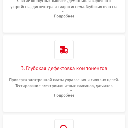
Снятие корпусных панелей, демонтаж заварочного
устройства, диспенсера и гидросистемы. Глубокая очистка
внутренних узлов от кофейных масел, жмыха и накипи.
Подробнее
Промывка дренажных каналов и фильтров с использованием
специализированной химии.
3. Глубокая дефектовка компонентов
Проверка электронной платы управления и силовых цепей.
Тестирование электромагнитных клапанов, датчиков
температуры и расходомера. Оценка степени износа
Подробнее
жерновов кофемолки, уплотнительных колец гидросистемы
и шестерней редуктора.