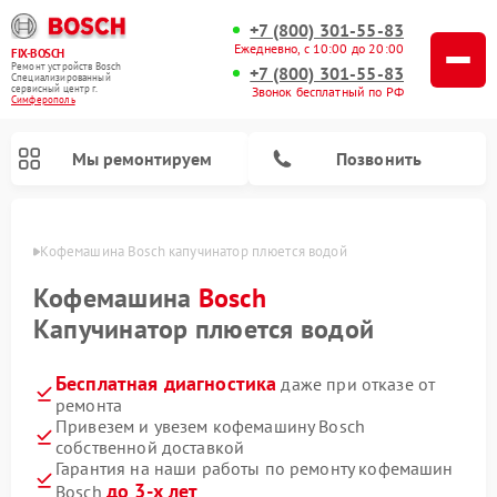
+7 (800) 301-55-83
Ежедневно, с 10:00 до 20:00
FIX-BOSCH
Ремонт устройств Bosch
+7 (800) 301-55-83
Специализированный
cервисный центр г.
Звонок бесплатный по РФ
Симферополь
Мы ремонтируем
Позвонить
ополе
Кофемашина Bosch капучинатор плюется водой
Кофемашина
Bosch
Капучинатор плюется водой
Бесплатная диагностика
даже при отказе от
ремонта
Привезем и увезем кофемашину Bosch
собственной доставкой
Ремонт посудомоечных машин Bosch
Ремонт водонагревателей Bosch
Ремонт морозильных камер Bosch
Ремонт стиральных машин Bosch
Ремонт варочных панелей Bosch
Ремонт микроволновых печей Bosch
Ремонт сушильных автоматов Bosch
Ремонт сушильных машин Bosch
Гарантия на наши работы по ремонту кофемашин
до 3-х лет
Bosch