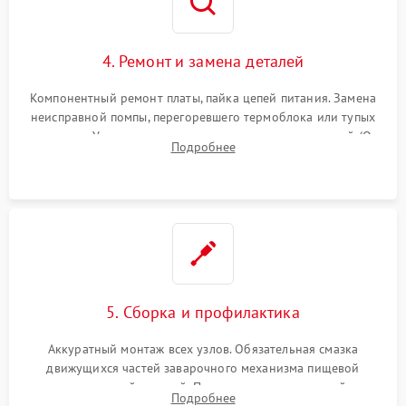
4. Ремонт и замена деталей
Компонентный ремонт платы, пайка цепей питания. Замена
неисправной помпы, перегоревшего термоблока или тупых
жерновов. Установка новых силиконовых уплотнителей (O-
Подробнее
ring) и тефлоновых трубок для надежного устранения
протечек.
5. Сборка и профилактика
Аккуратный монтаж всех узлов. Обязательная смазка
движущихся частей заварочного механизма пищевой
силиконовой смазкой. Проведение программной
Подробнее