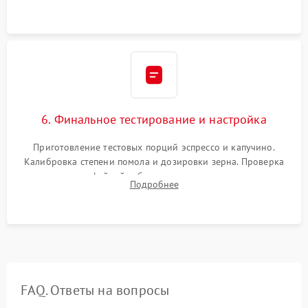
декальцинации и очистки системы от кофейных масел.
Надежная фиксация всех соединений.
6. Финальное тестирование и настройка
Приготовление тестовых порций эспрессо и капучино.
Калибровка степени помола и дозировки зерна. Проверка
плотности кофейной таблетки, температуры напитка и
Подробнее
качества молочной пены. Контроль отсутствия посторонних
шумов и протечек.
FAQ. Ответы на вопросы