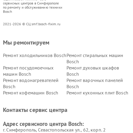
сервисных центров в Симферополе
по ремонту и обслуживанию техники
Bosch
2021-2026 © СЦ smf.bosch-fixim.ru
Мы ремонтируем
Ремонт холодильников Bosch
Ремонт стиральных машин
Bosch
Ремонт посудомоечных
Ремонт духовых шкафов
машин Bosch
Bosch
Ремонт водонагревателей
Ремонт варочных панелей
Bosch
Bosch
Ремонт кофемашин Bosch
Ремонт кухонных плит Bosch
Ремонт микроволновых
Ремонт парогенераторов
печей Bosch
Bosch
Контакты сервис центра
Ремонт сушильных автоматов
Ремонт морозильных камер
Bosch
Bosch
Адрес сервисного центра Bosch:
г. Симферополь, Севастопольская ул., 62, корп. 2