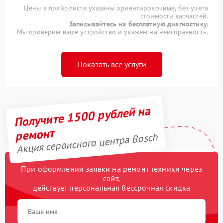
Цены в прайс-листе указаны ориентировочные, без учета
стоимости запчастей.
Записывайтесь на бесплатную диагностику.
Мы проверим ваше устройство и укажем на неисправность.
Показать все услуги
Получите 1500 рублей на
ремонт
Акция сервисного центра Bosch
При оформлении заявки на ремонт техники через
сайт,
действует персональная бессрочная скидка