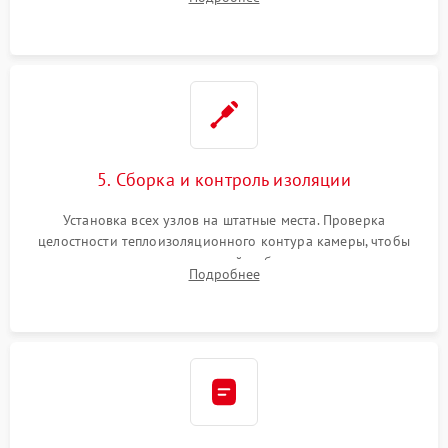
выгоревших реле, восстановление контактов и замена
уплотнителя.
5. Сборка и контроль изоляции
Установка всех узлов на штатные места. Проверка
целостности теплоизоляционного контура камеры, чтобы
исключить перегрев кухонной мебели и потерю тепла.
Подробнее
Надежная фиксация клемм и сборка корпуса шкафа.