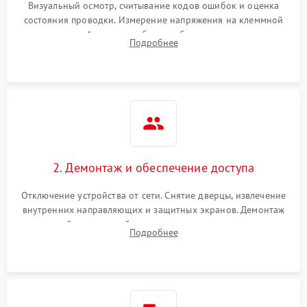
Визуальный осмотр, считывание кодов ошибок и оценка
состояния проводки. Измерение напряжения на клеммной
колодке. Анализ жалоб на проблемы с нагревом,
Подробнее
конвекцией, панелью управления или блокировкой дверцы.
2. Демонтаж и обеспечение доступа
Отключение устройства от сети. Снятие дверцы, извлечение
внутренних направляющих и защитных экранов. Демонтаж
задней или верхней панели для прямого доступа к
Подробнее
нагревательным элементам, плате и вентиляторам.