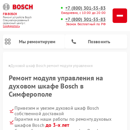
+7 (800) 301-55-83
Ежедневно, с 10:00 до 20:00
FIX-BOSCH
Ремонт устройств Bosch
+7 (800) 301-55-83
Специализированный
cервисный центр г.
Звонок бесплатный по РФ
Симферополь
Мы ремонтируем
Позвонить
ополе
Духовой шкаф Bosch ремонт модуля управления
Ремонт модуля управления на
духовом шкафе Bosch в
Симферополе
Привезем и увезем духовой шкаф Bosch
собственной доставкой
Гарантия на наши работы по ремонту духовых
Ремонт посудомоечных машин Bosch
Ремонт варочных панелей Bosch
Ремонт морозильных камер Bosch
Ремонт стиральных машин Bosch
Ремонт водонагревателей Bosch
Ремонт микроволновых печей Bosch
Ремонт сушильных автоматов Bosch
Ремонт сушильных машин Bosch
до 3-х лет
шкафов Bosch